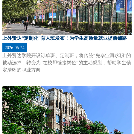
【各类奖项硕果累累】——见证每一次实力绽放，汇聚贤达人的高光时刻
2026-05-17
见证贤达师生在等多领域斩获佳绩，以奋进之姿谱写逐梦篇
章。
的
锁
【在贤达的成长故事】—— 允许每一种可能发生，打开无限精彩的未来