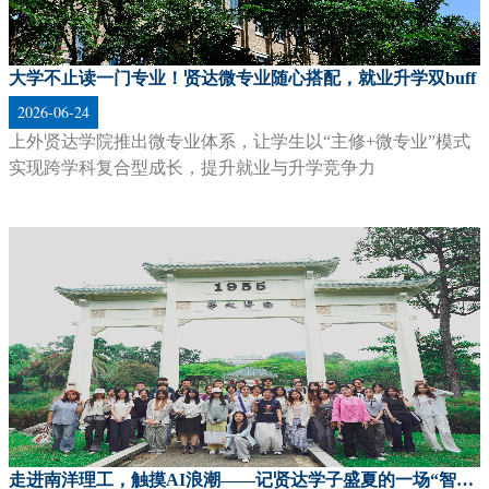
2026-05-17
讲述贤达学子在多元化培养模式的赋能下，实现多路径卓越成
f
长的奋斗经历。
【校政企合作共建】——链接高层次多元化资源，赋能贤达学子高质量发展
2026-05-19
展现学校依托校政企合作模式，为人才高质量培养注入强劲动
慧远行”