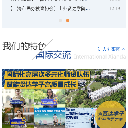
2-19
05-05
【合集】上外贤达师生在绿色骑行中感悟长征精神和生态理念
进入外事网>>