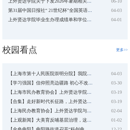
06-10
上外贤达学院关于下发2026年暑期相关工作安排的通知
04-03
第31届中国日报社“ 21世纪杯”全国英语演讲比赛上外贤达学院校...
04-01
上外贤达学院毕业生办理成绩单和学位学历证明的暂行规定
校园看点
更多>>
4-03
07-13
【上观新闻】中国民办本科院校科研竞争力排名发布 ，上海这所高...
3-30
07-13
【 上海教育关工委】 上海外国语大学贤达经济人文学院“五老”参...
3-19
06-30
我校在2026中国独立学院科研竞争力排名（人文社科榜）前列
3-19
05-29
【合集】上外贤达学院师生探访崇明体育训练基地
2-04
【合集】上外贤达学院成立体育健康学院
05-26
1-02
05-20
【上观新闻】新质生产力如何赋能崇明文旅？上外贤达师生在东滩湿...
2-22
05-11
【华东政法大学】以正确政绩观破局开路 我校联学联建拓视野促实...