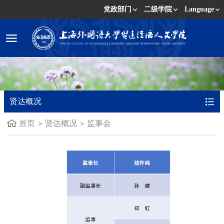
党政部门
二级学院
Language
贤达概况
首页
贤达概况
监事会