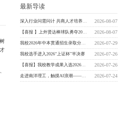
学
最新导读
树
才
、