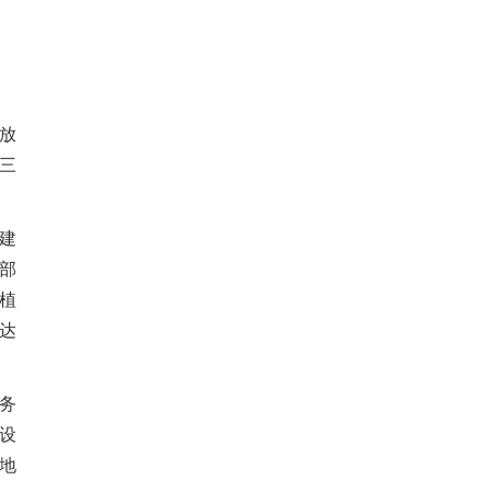
放
三
建
部
植
达
务
设
地