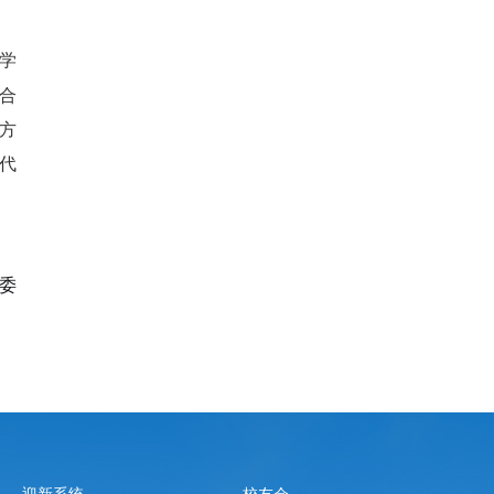
学
合
方
代
工委