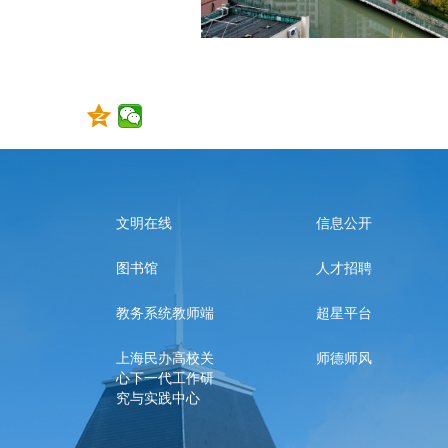
文明在线
信息公开
图书馆
人才招聘
教务系统教师端
超星平台
上海民办高校关
师德师风
心下一代工作研
究与实践中心