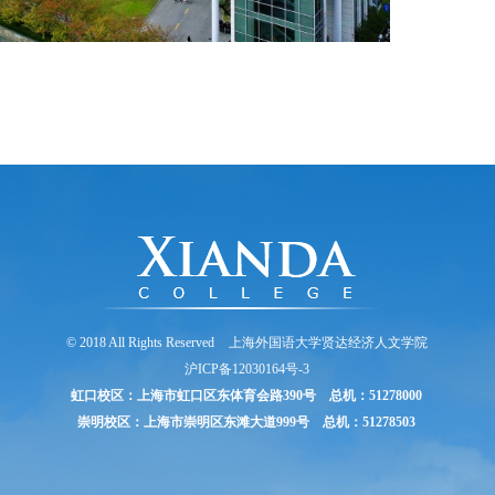
© 2018 All Rights Reserved
上海外国语大学贤达经济人文学院
沪ICP备12030164号-3
虹口校区：上海市虹口区东体育会路390号 总机：51278000
崇明校区：上海市崇明区东滩大道999号 总机：51278503